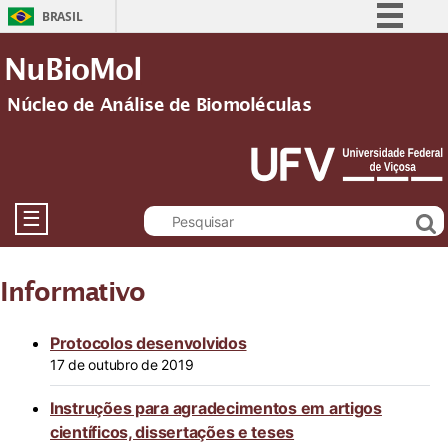
BRASIL
Simplifique!
NuBioMol
Comunica BR
Núcleo de Análise de Biomoléculas
Participe
Acesso à informação
Legislação
Canais
☰
Informativo
Protocolos desenvolvidos
17 de outubro de 2019
Instruções para agradecimentos em artigos
científicos, dissertações e teses