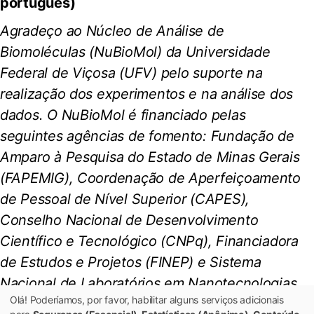
português)
Agradeço ao Núcleo de Análise de
Biomoléculas (NuBioMol) da Universidade
Federal de Viçosa (UFV) pelo suporte na
realização dos experimentos e na análise dos
dados. O NuBioMol é financiado pelas
seguintes agências de fomento: Fundação de
Amparo à Pesquisa do Estado de Minas Gerais
(FAPEMIG), Coordenação de Aperfeiçoamento
de Pessoal de Nível Superior (CAPES),
Conselho Nacional de Desenvolvimento
Científico e Tecnológico (CNPq), Financiadora
de Estudos e Projetos (FINEP) e Sistema
Nacional de Laboratórios em Nanotecnologias
Olá! Poderíamos, por favor, habilitar alguns serviços adicionais
(SisNANO)/Ministério da Ciência, Tecnologia e