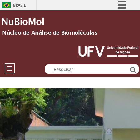
BRASIL
Simplifique!
NuBioMol
Comunica BR
Núcleo de Análise de Biomoléculas
Participe
Acesso à informação
Legislação
Canais
☰