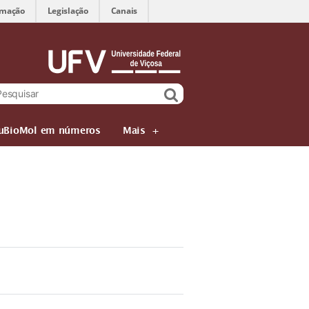
rmação
Legislação
Canais
uBioMol em números
Mais