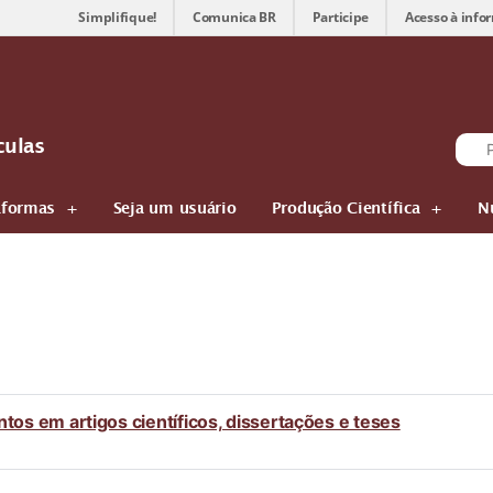
Simplifique!
Comunica BR
Participe
Acesso à info
culas
aformas
Seja um usuário
Produção Científica
N
tos em artigos científicos, dissertações e teses